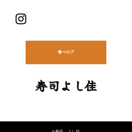
食べログ
寿司よし佳
©寿司 よし佳