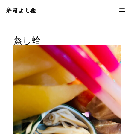
寿司よし佳
蒸し蛤