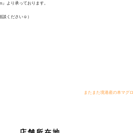
om』より承っております。
談ください☺️）
またまた境港産の本マグ
店舗所在地