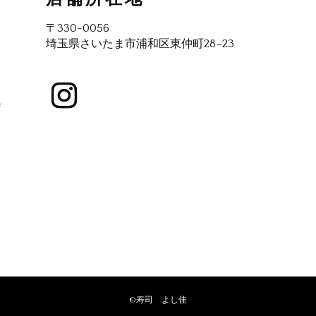
〒330-0056
埼玉県さいたま市浦和区東仲町28−23
店
©寿司 よし佳