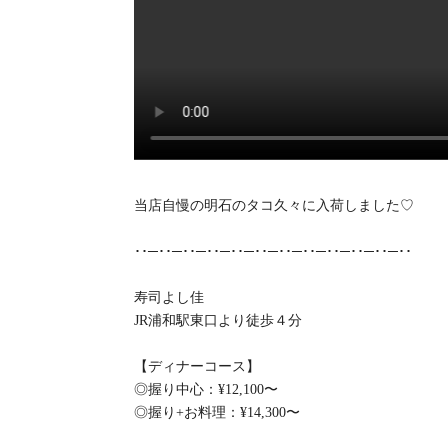
当店自慢の明石のタコ久々に入荷しました♡
･･─･･─･･─･･─･･─･･─･･─･･─･･─･･─･･─･･
寿司よし佳
JR浦和駅東口より徒歩４分
【ディナーコース】
◎握り中心：¥12,100〜
◎握り+お料理：¥14,300〜