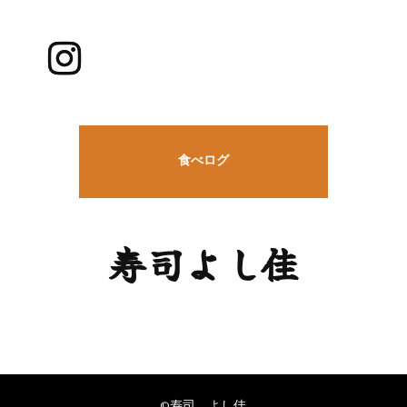
食べログ
寿司よし佳
©寿司 よし佳