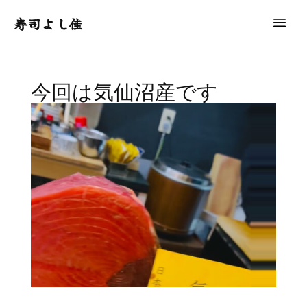
寿司よし佳
今回は気仙沼産です