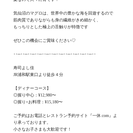
気仙沼のマグロは、世界中の豊かな海を回遊するので
筋肉質でありながらも身の繊維がきめ細かく、
もっちりとした極上の舌触りが特徴です
ぜひこの機会にご賞味ください♡
･･─･･─･･─･･─･･─･･─･･─･･─･･─･･─･･─･･
寿司よし佳
JR浦和駅東口より徒歩４分
【ディナーコース】
◎握り中心：¥12,980〜
◎握り+お料理：¥15,180〜
ご予約はお電話とレストラン予約サイト『一休.com』よ
り承っております。
小さなお子さまも大歓迎です！