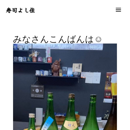
寿司よし佳
みなさんこんばんは☺︎